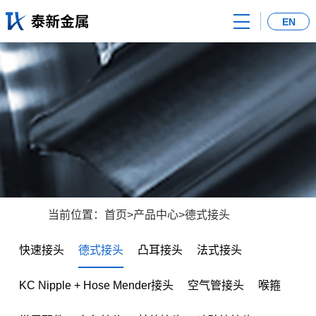
首
EN
页
关
于
产
我
品
新
们
中
闻
荣
心
中
誉
联
心
证
系
当前位置：
首页
>
产品中心
>
德式接头
书
我
快速接头
德式接头
凸耳接头
法式接头
们
KC Nipple + Hose Mender接头
空气管接头
喉箍