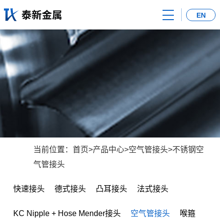
首
EN
页
关
于
产
我
品
新
们
中
闻
荣
心
中
誉
联
心
证
系
当前位置：
首页
>
产品中心
>
空气管接头
>
不锈钢空
气管接头
书
我
快速接头
德式接头
凸耳接头
法式接头
们
KC Nipple + Hose Mender接头
空气管接头
喉箍