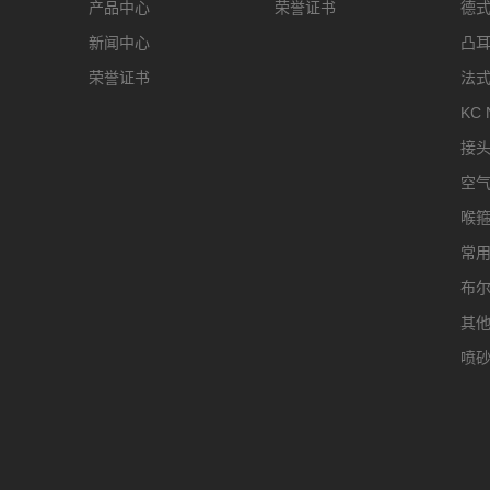
产品中心
荣誉证书
德
新闻中心
凸
荣誉证书
法
KC 
接
空
喉
常
布
其
喷