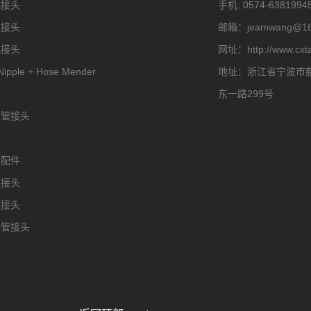
式接头
手机:
0574-63819945
耳接头
邮箱：
jeamwang@16
式接头
网址：
http://www.cxt
Nipple + Hose Mender
地址：
浙江省宁波市
头
东一路299号
气管接头
箍
用配件
尔接头
他接头
砂管接头