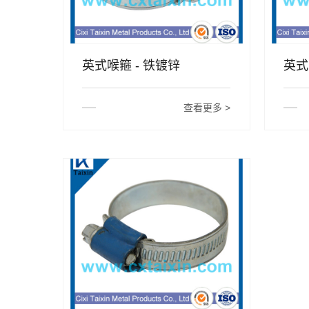
英式喉箍 - 铁镀锌
英式
查看更多 >