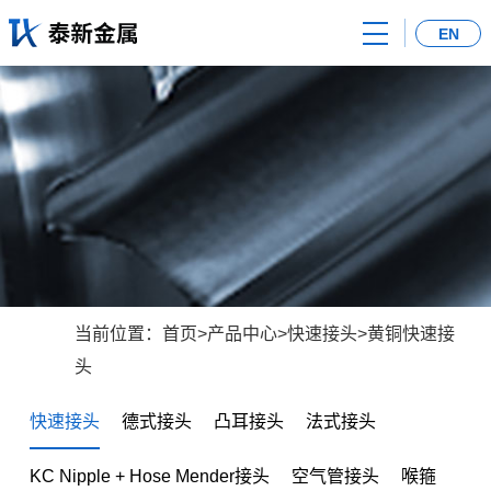
首
EN
页
关
于
产
我
品
新
们
中
闻
荣
心
中
誉
联
心
证
系
当前位置：
首页
>
产品中心
>
快速接头
>
黄铜快速接
头
书
我
快速接头
德式接头
凸耳接头
法式接头
们
KC Nipple + Hose Mender接头
空气管接头
喉箍