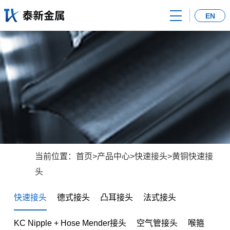
首
EN
页
关
于
产
我
品
新
们
中
闻
荣
心
中
誉
联
心
证
系
当前位置：
首页
>
产品中心
>
快速接头
>
黄铜快速接
头
书
我
快速接头
德式接头
凸耳接头
法式接头
们
KC Nipple + Hose Mender接头
空气管接头
喉箍